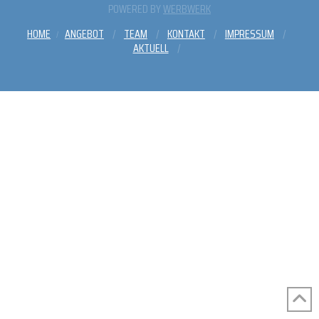
POWERED BY
WERBWERK
HOME
ANGEBOT
TEAM
KONTAKT
IMPRESSUM
AKTUELL